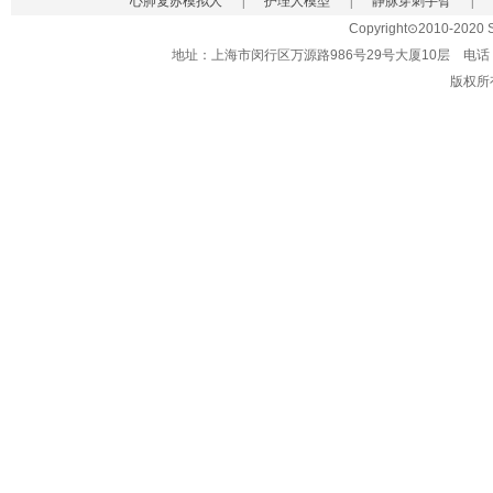
心肺复苏模拟人
|
护理人模型
|
静脉穿刺手臂
|
Copyright⊙2010-2020 Sh
地址：上海市闵行区万源路986号29号大厦10层 电话：021-62
版权所