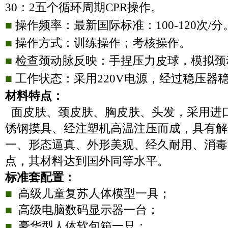
30
：
2
五个循环周期
CPR
操作。
■
操作频率：最新国际标准：
100-120
次
/
分
■
操作方式：训练操作；考核操作。
■
检查颈动脉反映：手捏压力皮球，模拟颈
■
工作状态：采用
220V
电源，经过稳压器
材料特点：
面皮肤、颈皮肤、胸皮肤、头发，采用进
锈钢摸具、经注塑机高温注压而成，具有解
一、形态逼真、外形美观、经久耐用、消毒
点，其材料达到国外同等水平。
标准套配置：
■
高级儿童复苏人体模型一具；
■
高级电脑数码显示器一台；
■
豪华型人体软包箱一只；