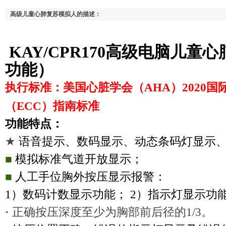
高级儿童心肺复苏模拟人的描述：
KAY/CPR170
高级电脑儿童心
功能）
执行标准：美国心脏学会（
AHA
）
2020
国
（
ECC
）指南标准
功能特点：
★
语音提示、数码显示、动态条码灯显示
■
模拟标准气道开放显示；
■
人工手位胸外按压显示报警：
1
）数码计数显示功能；
2
）指示灯显示功
·
正确按压深度至少为胸部前后径的
1/3
。