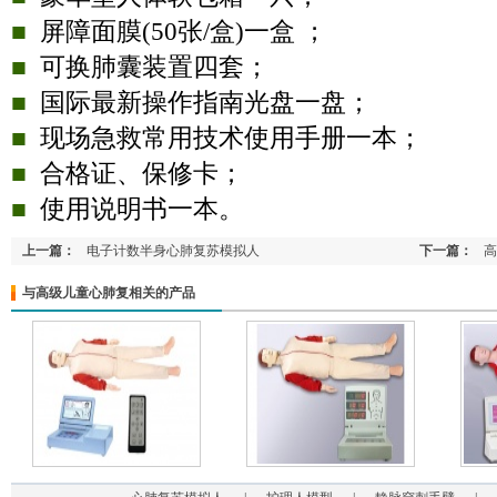
■
屏障面膜
(50
张
/
盒
)
一盒 ；
■
可换肺囊装置四套；
■
国际最新操作指南光盘一盘；
■
现场急救常用技术使用手册一本；
■
合格证、保修卡；
■
使用说明书一本。
上一篇：
电子计数半身心肺复苏模拟人
下一篇：
高
与高级儿童心肺复相关的产品